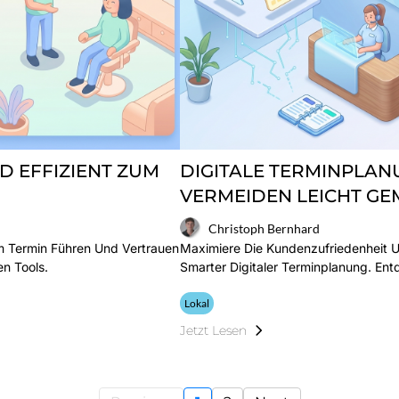
D EFFIZIENT ZUM
DIGITALE TERMINPLA
VERMEIDEN LEICHT G
Christoph Bernhard
um Termin Führen Und Vertrauen
Maximiere Die Kundenzufriedenheit 
en Tools.
Smarter Digitaler Terminplanung. En
Lokal
Jetzt Lesen