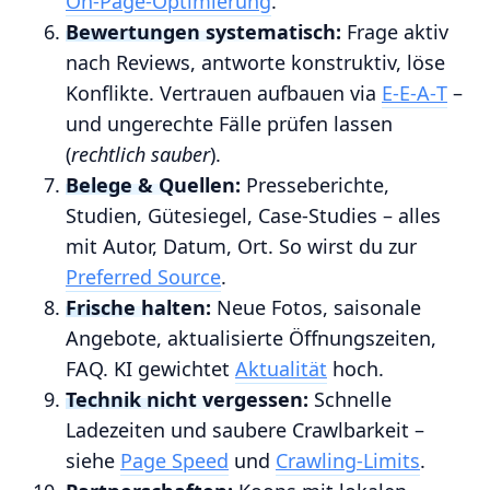
On‑Page‑Optimierung
.
Bewertungen systematisch:
Frage aktiv
nach Reviews, antworte konstruktiv, löse
Konflikte. Vertrauen aufbauen via
E‑E‑A‑T
–
und ungerechte Fälle prüfen lassen
(
rechtlich sauber
).
Belege & Quellen:
Presseberichte,
Studien, Gütesiegel, Case‑Studies – alles
mit Autor, Datum, Ort. So wirst du zur
Preferred Source
.
Frische halten:
Neue Fotos, saisonale
Angebote, aktualisierte Öffnungszeiten,
FAQ. KI gewichtet
Aktualität
hoch.
Technik nicht vergessen:
Schnelle
Ladezeiten und saubere Crawlbarkeit –
siehe
Page Speed
und
Crawling‑Limits
.