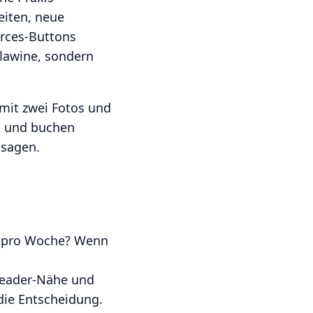
eiten, neue
urces-Buttons
lawine, sondern
 mit zwei Fotos und
e und buchen
bsagen.
s pro Woche? Wenn
 Header-Nähe und
die Entscheidung.