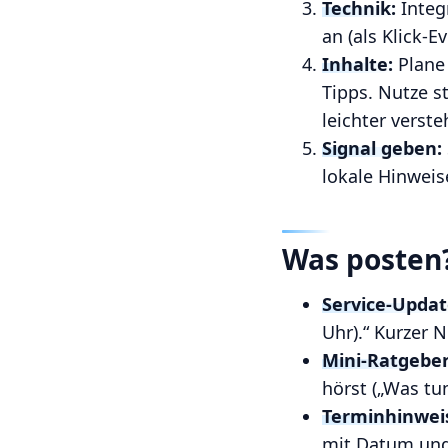
Technik:
Integr
an (als Klick-E
Inhalte:
Plane 
Tipps. Nutze s
leichter verste
Signal geben:
lokale Hinweis
Was posten?
Service-Updat
Uhr).“ Kurzer 
Mini-Ratgeber
hörst („Was tu
Terminhinwei
mit Datum und