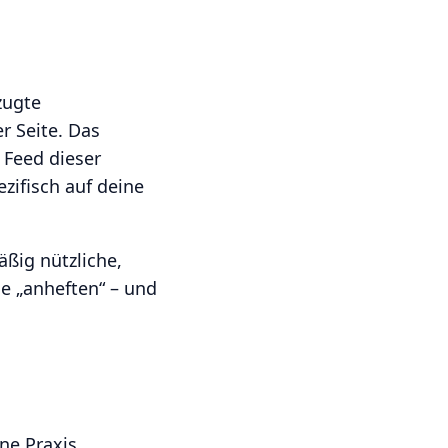
zugte
r Seite. Das
 Feed dieser
ezifisch auf deine
ßig nützliche,
le „anheften“ – und
ine Praxis