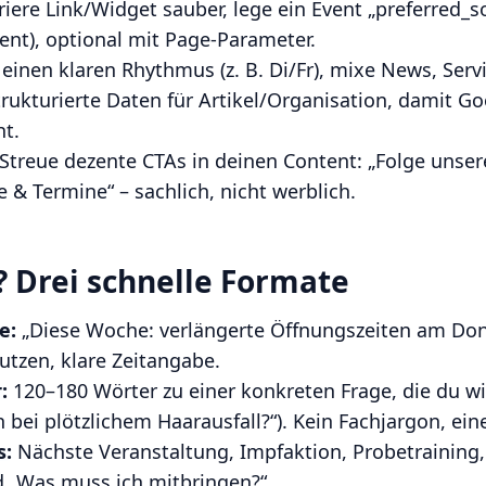
iere Link/Widget sauber, lege ein Event „preferred_s
vent), optional mit Page-Parameter.
einen klaren Rhythmus (z. B. Di/Fr), mixe News, Serv
trukturierte Daten für Artikel/Organisation, damit Go
ht.
Streue dezente CTAs in deinen Content: „Folge unser
e & Termine“ – sachlich, nicht werblich.
 Drei schnelle Formate
e:
„Diese Woche: verlängerte Öffnungszeiten am Don
Nutzen, klare Zeitangabe.
:
120–180 Wörter zu einer konkreten Frage, die du w
n bei plötzlichem Haarausfall?“). Kein Fachjargon, ei
s:
Nächste Veranstaltung, Impfaktion, Probetraining,
 „Was muss ich mitbringen?“.