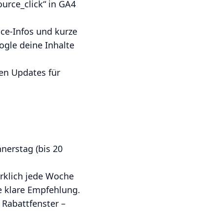
ource_click“ in GA4
ice-Infos und kurze
ogle deine Inhalte
en Updates für
nerstag (bis 20
irklich jede Woche
ne klare Empfehlung.
 Rabattfenster –