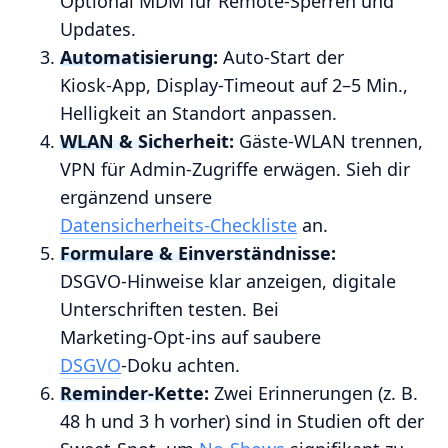
Optional MDM für Remote‑Sperren und
Updates.
Automatisierung:
Auto‑Start der
Kiosk‑App, Display‑Timeout auf 2–5 Min.,
Helligkeit an Standort anpassen.
WLAN & Sicherheit:
Gäste‑WLAN trennen,
VPN für Admin‑Zugriffe erwägen. Sieh dir
ergänzend unsere
Datensicherheits‑Checkliste
an.
Formulare & Einverständnisse:
DSGVO‑Hinweise klar anzeigen, digitale
Unterschriften testen. Bei
Marketing‑Opt‑ins auf saubere
DSGVO
‑Doku achten.
Reminder‑Kette:
Zwei Erinnerungen (z. B.
48 h und 3 h vorher) sind in Studien oft der