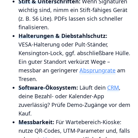
Stift & Unterschriften:
Wenn Signaturen
wichtig sind, nimm ein Stift‑fähiges Gerät
(z. B. S6 Lite). PDFs lassen sich schneller
finalisieren.
Halterungen & Diebstahlschutz:
VESA‑Halterung oder Pult‑Ständer,
Kensington‑Lock, ggf. abschließbare Hülle.
Ein guter Standort verkürzt Wege –
messbar an geringerer
Absprungrate
am
Tresen.
Software‑Ökosystem:
Läuft dein
CRM
,
deine Bezahl‑ oder Kalender‑App
zuverlässig? Prüfe Demo‑Zugänge vor dem
Kauf.
Messbarkeit:
Für Wartebereich‑Kioske:
nutze QR‑Codes, UTM‑Parameter und, falls