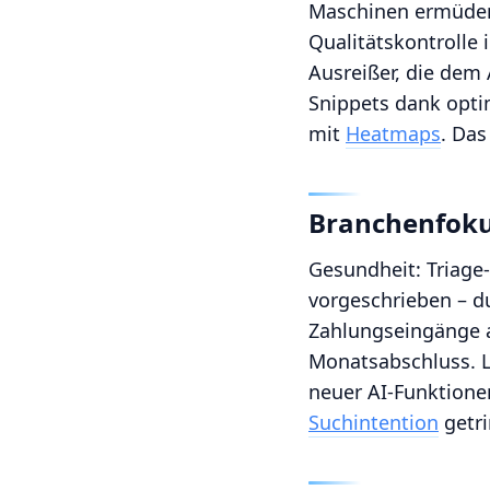
Maschinen ermüden 
Qualitätskontrolle
Ausreißer, die dem
Snippets dank opti
mit
Heatmaps
. Das
Branchenfokus
Gesundheit: Triage
vorgeschrieben – du
Zahlungseingänge a
Monatsabschluss. L
neuer AI‑Funktione
Suchintention
getri