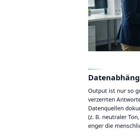
Datenabhängi
Output ist nur so g
verzerrten Antworte
Datenquellen dokum
(z. B. neutraler To
enger die menschli