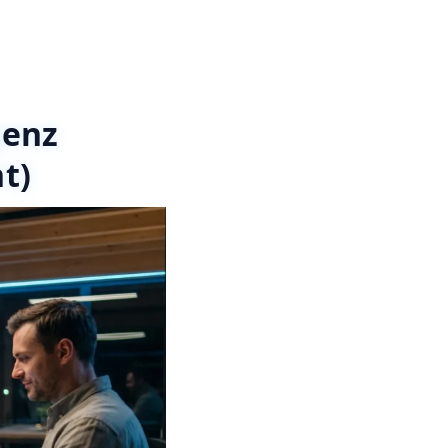
genz
t)