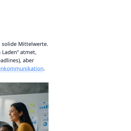
t solide Mittelwerte.
n Laden“ atmet,
adlines), aber
enkommunikation
.