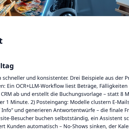
t
lltag
 schneller und konsistenter. Drei Beispiele aus der Pr
: Ein OCR+LLM-Workflow liest Beträge, Fälligkeiten 
m CRM ab und erstellt die Buchungsvorlage – statt 8 
er 1 Minute. 2) Posteingang: Modelle clustern E‑Mails 
f Info“ und generieren Antwortentwürfe – die finale Fr
bsite-Besucher buchen selbstständig, ein Assistent 
ert Kunden automatisch – No‑Shows sinken, der Kalend