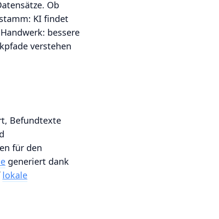
Datensätze. Ob
stamm: KI findet
s Handwerk: bessere
ckpfade verstehen
rt, Befundtexte
nd
en für den
le
generiert dank
f
lokale