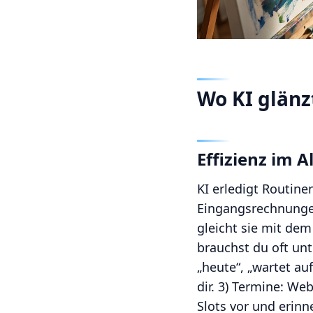
Wo KI glänz
Effizienz im A
KI erledigt Routinen
Eingangsrechnungen
gleicht sie mit de
brauchst du oft unt
„heute“, „wartet au
dir. 3) Termine: We
Slots vor und erinn