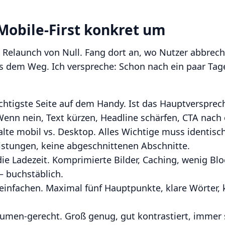
 Mobile-First konkret um
 Relaunch von Null. Fang dort an, wo Nutzer abbrec
s dem Weg. Ich verspreche: Schon nach ein paar Tag
chtigste Seite auf dem Handy. Ist das Hauptverspre
Wenn nein, Text kürzen, Headline schärfen, CTA nach
alte mobil vs. Desktop. Alles Wichtige muss identisch
istungen, keine abgeschnittenen Abschnitte.
ie Ladezeit. Komprimierte Bilder, Caching, wenig Blo
– buchstäblich.
einfachen. Maximal fünf Hauptpunkte, klare Wörter,
men-gerecht. Groß genug, gut kontrastiert, immer s