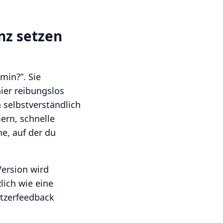
nz setzen
min?”. Sie
hier reibungslos
h selbstverständlich
ern, schnelle
ne, auf der du
Version wird
zlich wie eine
tzerfeedback