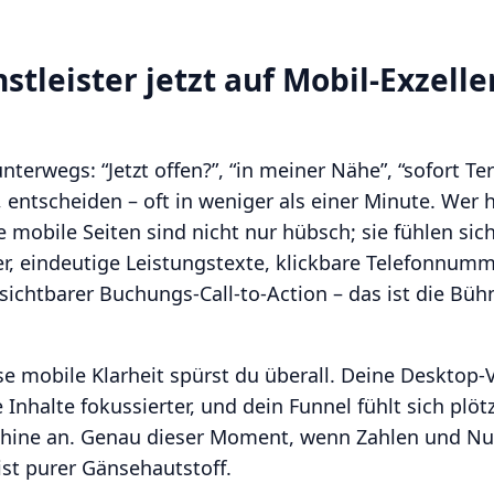
tleister jetzt auf Mobil-Exzelle
erwegs: “Jetzt offen?”, “in meiner Nähe”, “sofort Ter
, entscheiden – oft in weniger als einer Minute. Wer 
e mobile Seiten sind nicht nur hübsch; sie fühlen sic
er, eindeutige Leistungstexte, klickbare Telefonnumm
sichtbarer Buchungs-Call-to-Action – das ist die Büh
e mobile Klarheit spürst du überall. Deine Desktop-
e Inhalte fokussierter, und dein Funnel fühlt sich plöt
chine an. Genau dieser Moment, wenn Zahlen und Nu
t purer Gänsehautstoff.