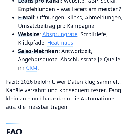
Leads pro Kanal
: Website, GBP, Social,
Empfehlungen – was liefert am meisten?
E‑Mail
: Öffnungen, Klicks, Abmeldungen,
Umsatzbeitrag pro Kampagne.
Website
:
Absprungrate
, Scrolltiefe,
Klickpfade,
Heatmaps
.
Sales‑Metriken
: Antwortzeit,
Angebotsquote, Abschlussrate je Quelle
im
CRM
.
Fazit: 2026 belohnt, wer Daten klug sammelt,
Kanäle verzahnt und konsequent testet. Fang
klein an – und baue dann die Automationen
aus, die messbar tragen.
FAQ