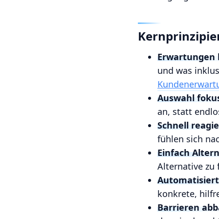
Kernprinzipie
Erwartungen 
und was inklusi
Kundenerwart
Auswahl fokus
an, statt endl
Schnell reagie
fühlen sich na
Einfach Alter
Alternative zu 
Automatisiert
konkrete, hilf
Barrieren ab