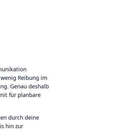
munikation
nd wenig Reibung im
ung. Genau deshalb
it für planbare
aden durch deine
s hin zur