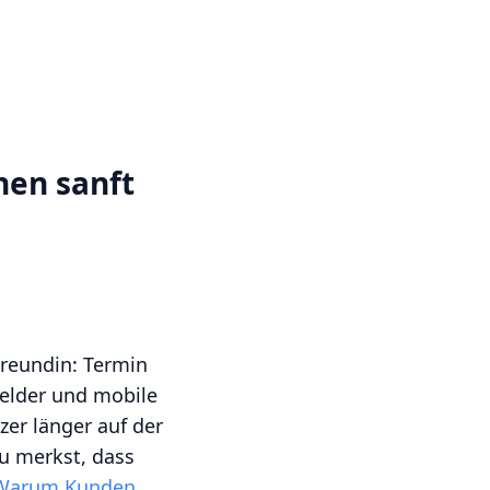
nen sanft
Freundin: Termin
tfelder und mobile
tzer länger auf der
du merkst, dass
Warum Kunden