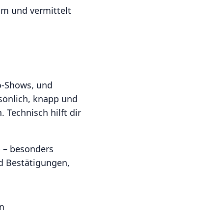
am und vermittelt
o-Shows, und
rsönlich, knapp und
 Technisch hilft dir
b – besonders
d Bestätigungen,