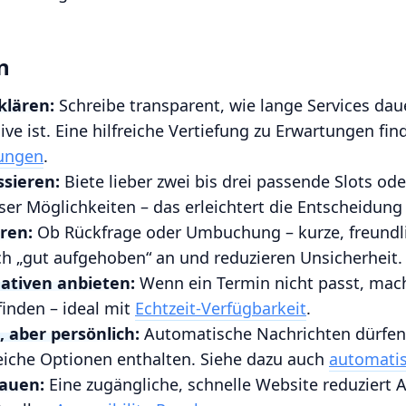
n
klären:
Schreibe transparent, wie lange Services dau
ve ist. Eine hilfreiche Vertiefung zu Erwartungen find
ungen
.
sieren:
Biete lieber zwei bis drei passende Slots od
oser Möglichkeiten – das erleichtert die Entscheidung
ren:
Ob Rückfrage oder Umbuchung – kurze, freundl
ch „gut aufgehoben“ an und reduzieren Unsicherheit.
nativen anbieten:
Wenn ein Termin nicht passt, mache
finden – ideal mit
Echtzeit-Verfügbarkeit
.
, aber persönlich:
Automatische Nachrichten dürfen
reiche Optionen enthalten. Siehe dazu auch
automatis
bauen:
Eine zugängliche, schnelle Website reduziert