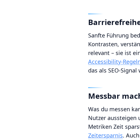
Barrierefreih
Sanfte Führung bed
Kontrasten, verstän
relevant – sie ist e
Accessibility-Regel
das als SEO-Signal w
Messbar mach
Was du messen kann
Nutzer aussteigen 
Metriken Zeit spars
Zeitersparnis
. Auc