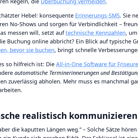
ren Regeln, die
Überbuchung vermeiden
.
schätzter Hebel: konsequente
Erinnerungs-SMS
. Sie 
eren No-Shows und sorgen für Verbindlichkeit – freun
as messen will, setzt auf
technische Kennzahlen
, um
die Buchung online abbricht? Ein Blick auf typische
en, bevor sie buchen
, bringt schnelle Verbesserunge
s so hilfreich ist: Die
All‑in‑One Software für Friseur
ondere
automatische Terminerinnerungen und Bestätigu
en zuverlässig abholen. Mehr muss es manchmal gar
arbeiten.
che realistisch kommunizieren
 aber die kaputten Längen weg.“ – Solche Sätze hören w
b ein Kunde sich gesehen fühlt. Der Schlüssel ist eine