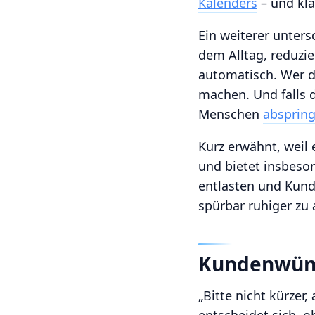
Kalenders
– und kla
Ein weiterer unter
dem Alltag, reduzi
automatisch. Wer d
machen. Und falls 
Menschen
abspring
Kurz erwähnt, weil e
und bietet insbes
entlasten und Kund
spürbar ruhiger zu 
Kundenwüns
„Bitte nicht kürzer,
entscheidet sich, o