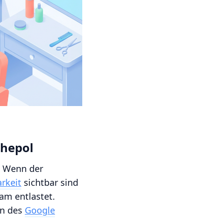
uhepol
g. Wenn der
arkeit
sichtbar sind
am entlastet.
on des
Google