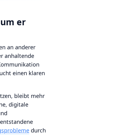
rum er
en an anderer
er anhaltende
 Kommunikation
ucht einen klaren
itzen, bleibt mehr
e, digitale
und
entstandene
agsprobleme
durch