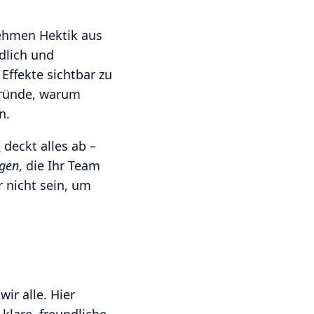
nehmen Hektik aus
dlich und
 Effekte sichtbar zu
 Gründe, warum
n.
e
deckt alles ab –
ngen
, die Ihr Team
 nicht sein, um
ir alle. Hier
 klare, freundliche