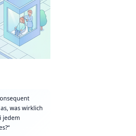
 konsequent
as, was wirklich
ei jedem
es?“