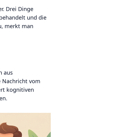
er. Drei Dinge
r behandelt und die
zu, merkt man
n aus
e Nachricht vom
ert kognitiven
en.