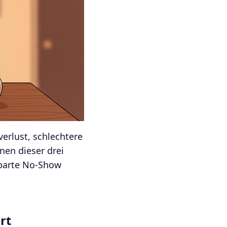
erlust, schlechtere
en dieser drei
esparte No-Show
rt