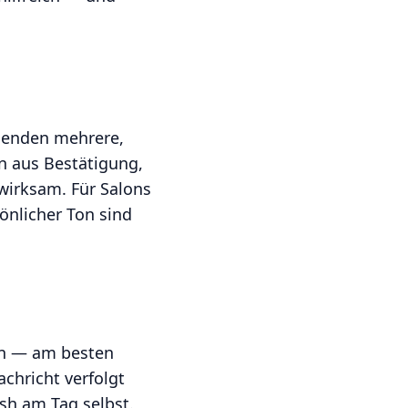
 senden mehrere,
n aus Bestätigung,
wirksam. Für Salons
önlicher Ton sind
en — am besten
achricht verfolgt
sh am Tag selbst.