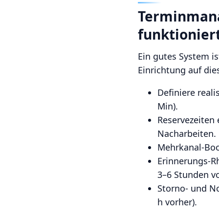
Terminmanag
funktionier
Ein gutes System is
Einrichtung auf die
Definiere reali
Min).
Reservezeiten 
Nacharbeiten.
Mehrkanal-Book
Erinnerungs-Rh
3–6 Stunden vo
Storno- und No
h vorher).