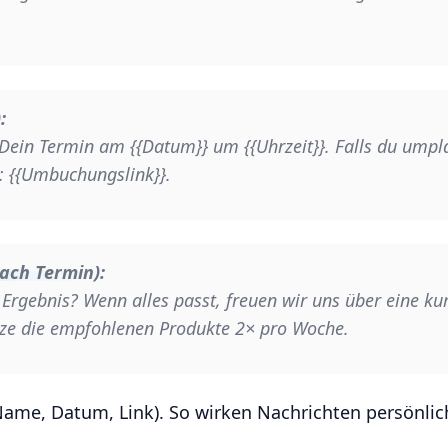
:
 Dein Termin am {{Datum}} um {{Uhrzeit}}. Falls du ump
: {{Umbuchungslink}}.
nach Termin):
s Ergebnis? Wenn alles passt, freuen wir uns über eine k
tze die empfohlenen Produkte 2× pro Woche.
Name, Datum, Link). So wirken Nachrichten persönlic