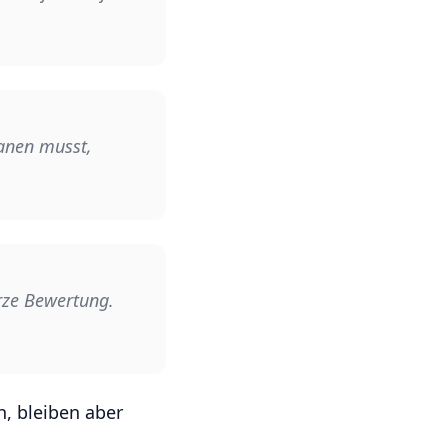
lanen musst,
urze Bewertung.
h, bleiben aber