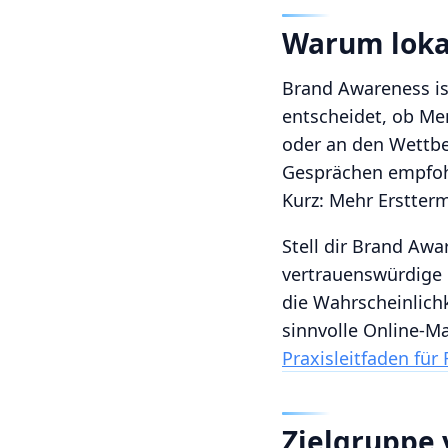
Warum lokal
Brand Awareness is
entscheidet, ob Me
oder an den Wettbew
Gesprächen empfohl
Kurz: Mehr Erstter
Stell dir Brand Awa
vertrauenswürdige H
die Wahrscheinlichk
sinnvolle Online-M
Praxisleitfaden für 
Zielgruppe 