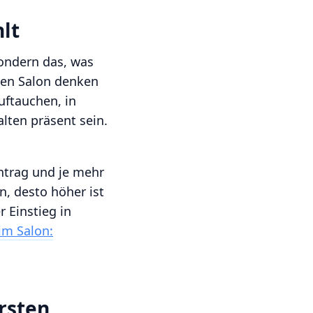
lt
ondern das, was
nen Salon denken
uftauchen, in
lten präsent sein.
intrag und je mehr
n, desto höher ist
r Einstieg in
m Salon:
rsten